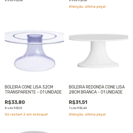
8
x
de
R$5,46
8
x
de
R$5,46
Atenção, última peça!
BOLEIRA CONE LISA 32CM
BOLEIRA REDONDA CONE LISA
TRANSPARENTE - 01 UNIDADE
28CM BRANCA - 01 UNIDADE
R$33,80
R$31,51
8
x
de
R$5,12
7
x
de
R$5,44
Só restam
2
em estoque!
Atenção, última peça!