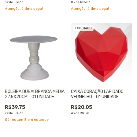
3
x
de
R$6,37
8
x
de
R$5,07
Atenção, última peça!
Atenção, última peça!
ESGOTADO
BOLEIRA DUBAI BRANCA MEDIA
CAIXA CORAÇÃO LAPIDADO
27,5X20CM - 01 UNIDADE
VERMELHO - 01 UNIDADE
R$39,75
R$20,05
9
x
de
R$5,37
4
x
de
R$5,96
Só restam
5
em estoque!