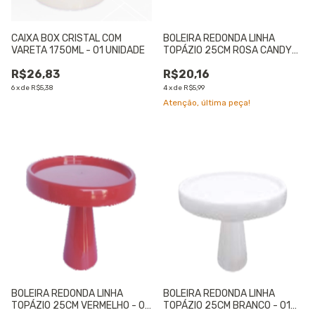
CAIXA BOX CRISTAL COM
BOLEIRA REDONDA LINHA
VARETA 1750ML - 01 UNIDADE
TOPÁZIO 25CM ROSA CANDY
COLOR - 01 UNIDADE
R$26,83
R$20,16
6
x
de
R$5,38
4
x
de
R$5,99
Atenção, última peça!
BOLEIRA REDONDA LINHA
BOLEIRA REDONDA LINHA
TOPÁZIO 25CM VERMELHO - 01
TOPÁZIO 25CM BRANCO - 01