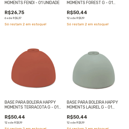
MOMENTS FENDI - 01 UNIDADE
MOMENTS FOREST G - 01
UNIDADE
R$26,75
R$50,44
6
x
de
R$5,37
12
x
de
R$5,19
Só restam
2
em estoque!
Só restam
2
em estoque!
BASE PARA BOLEIRA HAPPY
BASE PARA BOLEIRA HAPPY
MOMENTS TERRACOTA G - 01
MOMENTS LAUREL G - 01
UNIDADE
UNIDADE
R$50,44
R$50,44
12
x
de
R$5,19
12
x
de
R$5,19
Só restam
2
em estoque!
Só restam
2
em estoque!