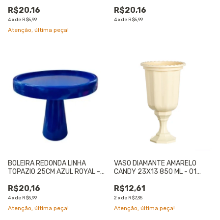
UNIDADE
UNIDADE
R$20,16
R$20,16
4
x
de
R$5,99
4
x
de
R$5,99
Atenção, última peça!
BOLEIRA REDONDA LINHA
VASO DIAMANTE AMARELO
TOPAZIO 25CM AZUL ROYAL -
CANDY 23X13 850 ML - 01
01 UNIDADE
UNIDADE
R$20,16
R$12,61
4
x
de
R$5,99
2
x
de
R$7,35
Atenção, última peça!
Atenção, última peça!