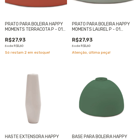
PRATO PARA BOLEIRA HAPPY
PRATO PARA BOLEIRA HAPPY
MOMENTS TERRACOTA P - 01
MOMENTS LAUREL P - 01
UNIDADE
UNIDADE
R$27,93
R$27,93
6
x
de
R$5,60
6
x
de
R$5,60
Só restam
2
em estoque!
Atenção, última peça!
HASTE EXTENSORA HAPPY
BASE PARA BOLEIRA HAPPY