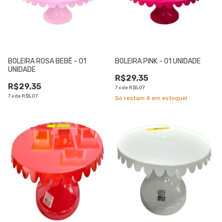
BOLEIRA ROSA BEBÊ - 01
BOLEIRA PINK - 01 UNIDADE
UNIDADE
R$29,35
R$29,35
7
x
de
R$5,07
7
x
de
R$5,07
Só restam
4
em estoque!