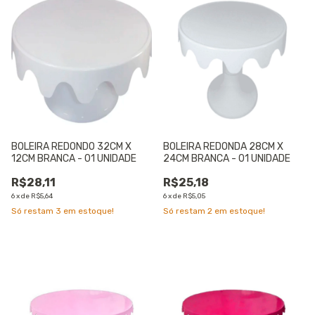
BOLEIRA REDONDO 32CM X
BOLEIRA REDONDA 28CM X
12CM BRANCA - 01 UNIDADE
24CM BRANCA - 01 UNIDADE
R$28,11
R$25,18
6
x
de
R$5,64
6
x
de
R$5,05
Só restam
3
em estoque!
Só restam
2
em estoque!