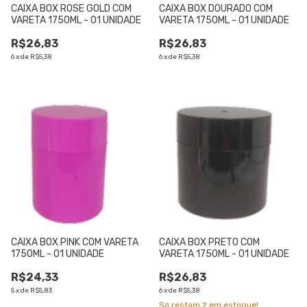
CAIXA BOX ROSE GOLD COM
CAIXA BOX DOURADO COM
VARETA 1750ML - 01 UNIDADE
VARETA 1750ML - 01 UNIDADE
R$26,83
R$26,83
6
x
de
R$5,38
6
x
de
R$5,38
CAIXA BOX PINK COM VARETA
CAIXA BOX PRETO COM
1750ML - 01 UNIDADE
VARETA 1750ML - 01 UNIDADE
R$24,33
R$26,83
5
x
de
R$5,83
6
x
de
R$5,38
Só restam
2
em estoque!