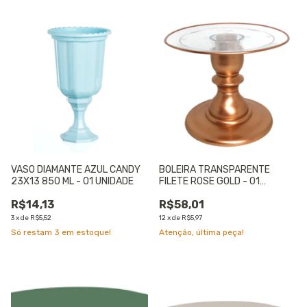
VASO DIAMANTE AZUL CANDY
BOLEIRA TRANSPARENTE
23X13 850 ML - 01 UNIDADE
FILETE ROSE GOLD - 01
UNIDADE
R$14,13
R$58,01
3
x
de
R$5,52
12
x
de
R$5,97
Só restam
3
em estoque!
Atenção, última peça!