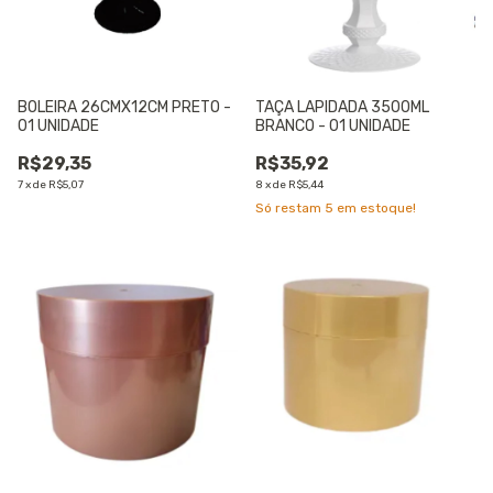
BOLEIRA 26CMX12CM PRETO -
TAÇA LAPIDADA 3500ML
01 UNIDADE
BRANCO - 01 UNIDADE
R$29,35
R$35,92
7
x
de
R$5,07
8
x
de
R$5,44
Só restam
5
em estoque!