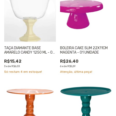
TAÇA DIAMANTE BASE
BOLEIRA CAKE SLIM 22X11CM
AMARELO CANDY 1250 ML - 01
MAGENTA - 01 UNIDADE
UNIDADE
R$15,42
R$26,40
3
x
de
R$6,03
6
x
de
R$5,29
Só restam
4
em estoque!
Atenção, última peça!