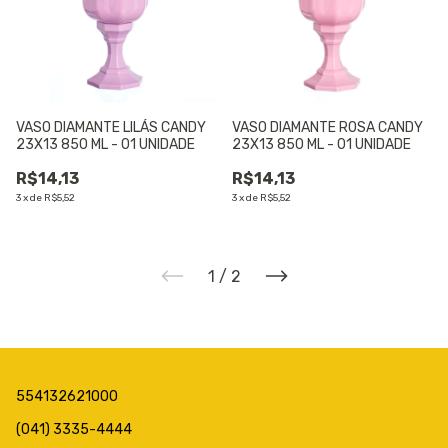
VASO DIAMANTE LILÁS CANDY
VASO DIAMANTE ROSA CANDY
23X13 850 ML - 01 UNIDADE
23X13 850 ML - 01 UNIDADE
R$14,13
R$14,13
3
x
de
R$5,52
3
x
de
R$5,52
1
/
2
554132621000
(041) 3335-4444