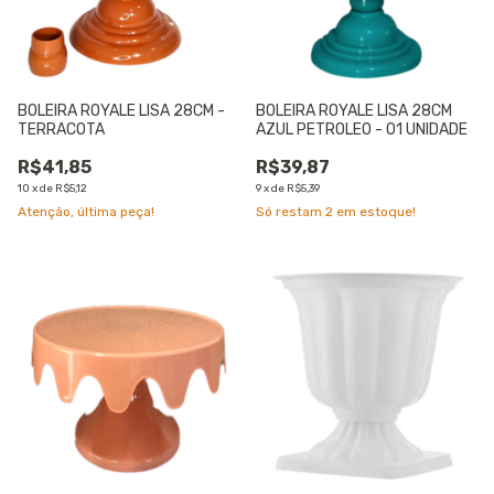
BOLEIRA ROYALE LISA 28CM -
BOLEIRA ROYALE LISA 28CM
TERRACOTA
AZUL PETROLEO - 01 UNIDADE
R$41,85
R$39,87
10
x
de
R$5,12
9
x
de
R$5,39
Atenção, última peça!
Só restam
2
em estoque!