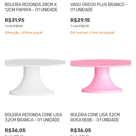
BOLEIRA REDONDA 28CM X
VASO GREGO PLUS BRANCO -
12CM PAPAYA - 01 UNIDADE
01 UNIDADE
R$31,95
R$29,15
7
x
de
R$5,52
7
x
de
R$5,03
Atenção, última peça!
Só restam
2
em estoque!
BOLEIRA REDONDA CONE LISA
BOLEIRA CONE LISA 32CM
32CM BRANCA - 01 UNIDADE
ROSA BEBE - 01 UNIDADE
R$36,05
R$36,05