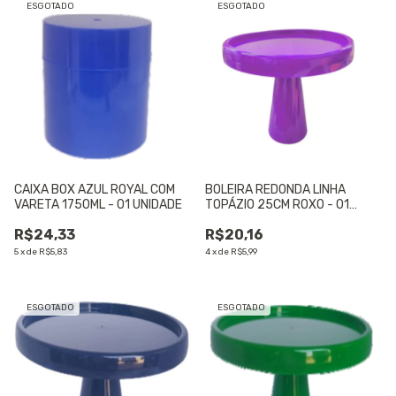
ESGOTADO
ESGOTADO
CAIXA BOX AZUL ROYAL COM
BOLEIRA REDONDA LINHA
VARETA 1750ML - 01 UNIDADE
TOPÁZIO 25CM ROXO - 01
UNIDADE
R$24,33
R$20,16
5
x
de
R$5,83
4
x
de
R$5,99
ESGOTADO
ESGOTADO