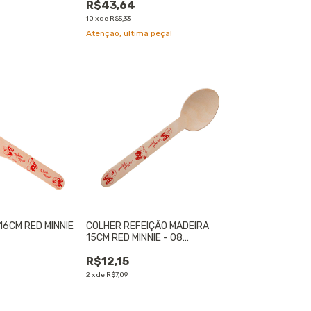
R$43,64
10
x
de
R$5,33
Atenção, última peça!
16CM RED MINNIE
COLHER REFEIÇÃO MADEIRA
15CM RED MINNIE - 08
UNIDADES
R$12,15
2
x
de
R$7,09