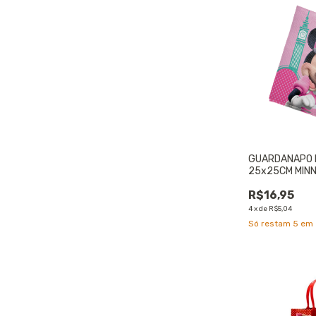
GUARDANAPO 
25x25CM MINNI
UNIDADES
R$16,95
4
x
de
R$5,04
Só restam
5
em 