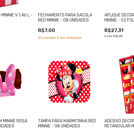
MINNIE V 1,46 L -
FECHAMENTO PARA SACOLA
APLIQUE DECO
RED MINNIE - 08 UNIDADES
MINNIE - 02 FO
R$7,00
R$27,31
6
x
de
R$5,48
Só restam
5
em estoque!
 MINNIE ROSA
TAMPA PARA MARMITINHA RED
ADESIVO DECO
NIDADES
MINNIE - 08 UNIDADES
RETANGULAR MI
24 UNIDADES