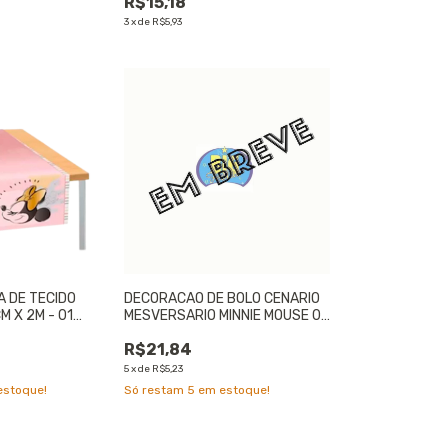
R$15,18
3
x
de
R$5,93
A DE TECIDO
DECORACAO DE BOLO CENARIO
M X 2M - 01
MESVERSARIO MINNIE MOUSE 06
un.
R$21,84
5
x
de
R$5,23
stoque!
Só restam
5
em estoque!