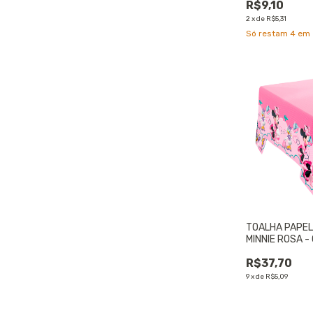
R$9,10
2
x
de
R$5,31
Só restam
4
em 
TOALHA PAPE
MINNIE ROSA -
R$37,70
9
x
de
R$5,09