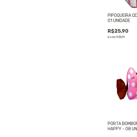
PIPOQUEIRA QD 
01 UNIDADE
R$25,90
6
x
de
R$5,19
PORTA BOMBOM
HAPPY - 08 U