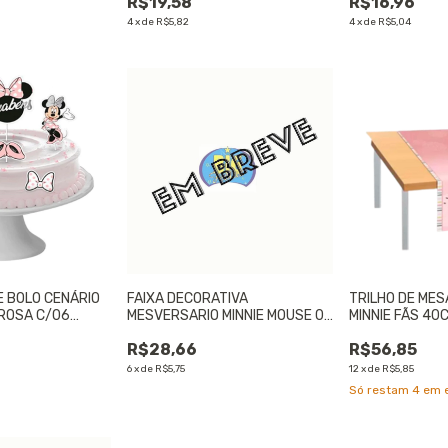
R$19,58
R$16,96
4
x
de
R$5,82
4
x
de
R$5,04
 BOLO CENÁRIO
FAIXA DECORATIVA
TRILHO DE MES
 ROSA C/06
MESVERSARIO MINNIE MOUSE 01
MINNIE FÃS 40C
 UNIDADE
un.
UNIDADE
R$28,66
R$56,85
6
x
de
R$5,75
12
x
de
R$5,85
Só restam
4
em e