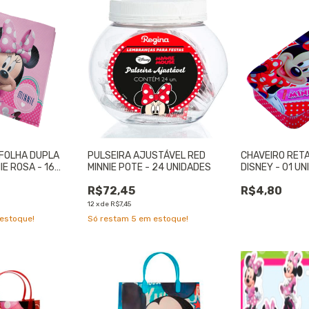
FOLHA DUPLA
PULSEIRA AJUSTÁVEL RED
CHAVEIRO RET
E ROSA - 16
MINNIE POTE - 24 UNIDADES
DISNEY - 01 UN
R$72,45
R$4,80
12
x
de
R$7,45
estoque!
Só restam
5
em estoque!