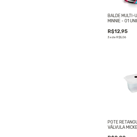
BALDE MULTI-U
MINNIE - 01 UN
R$12,95
3
x
de
R$5,06
POTE RETANG
VÁLVULA MICKE