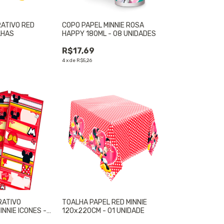
RATIVO RED
COPO PAPEL MINNIE ROSA
LHAS
HAPPY 180ML - 08 UNIDADES
R$17,69
4
x
de
R$5,26
RATIVO
TOALHA PAPEL RED MINNIE
NNIE ICONES -
120x220CM - 01 UNIDADE