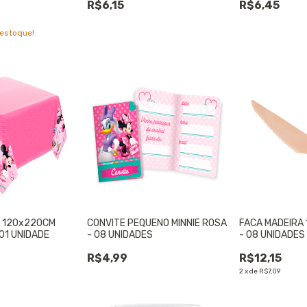
R$6,15
R$6,45
estoque!
L 120x220CM
CONVITE PEQUENO MINNIE ROSA
FACA MADEIRA 
 01 UNIDADE
- 08 UNIDADES
- 08 UNIDADES
R$4,99
R$12,15
2
x
de
R$7,09