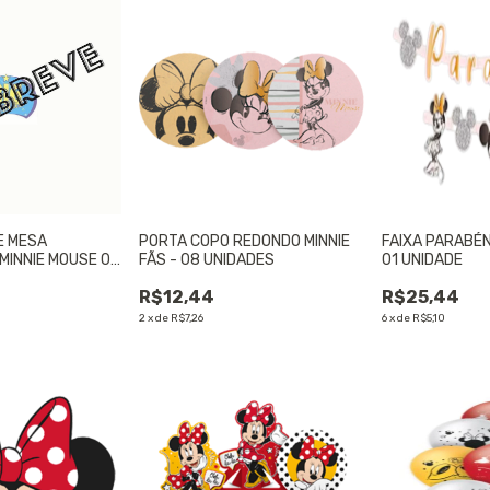
E MESA
PORTA COPO REDONDO MINNIE
FAIXA PARABÉN
MINNIE MOUSE 01
FÃS - 08 UNIDADES
01 UNIDADE
R$12,44
R$25,44
2
x
de
R$7,26
6
x
de
R$5,10