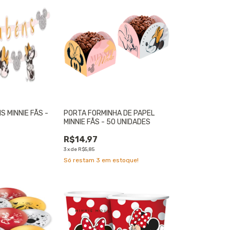
S MINNIE FÃS -
PORTA FORMINHA DE PAPEL
MINNIE FÃS - 50 UNIDADES
R$14,97
3
x
de
R$5,85
Só restam
3
em estoque!