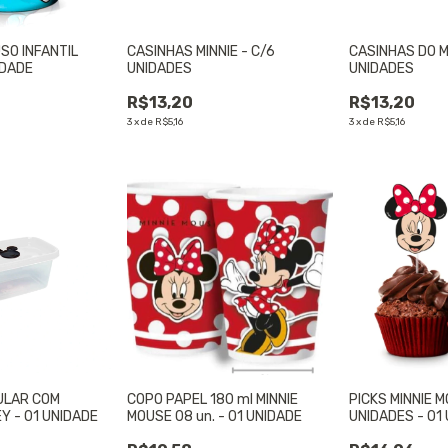
SO INFANTIL
CASINHAS MINNIE - C/6
CASINHAS DO M
IDADE
UNIDADES
UNIDADES
R$13,20
R$13,20
3
x
de
R$5,16
3
x
de
R$5,16
ULAR COM
COPO PAPEL 180 ml MINNIE
PICKS MINNIE 
Y - 01 UNIDADE
MOUSE 08 un. - 01 UNIDADE
UNIDADES - 01