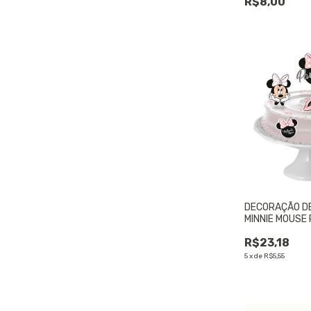
R$8,00
DECORAÇÃO DE
MINNIE MOUSE
UNIDADES - 01
R$23,18
5
x
de
R$5,55