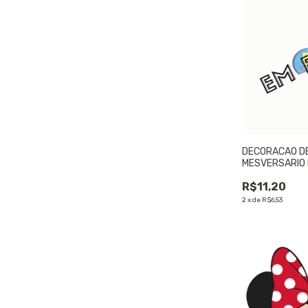
DECORACAO D
MESVERSARIO 
un.
R$11,20
2
x
de
R$6,53