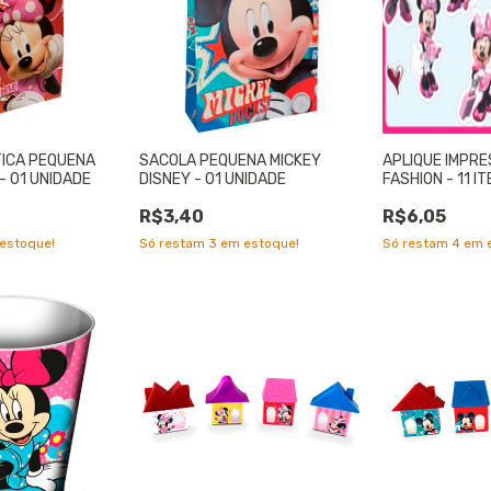
ICA PEQUENA
SACOLA PEQUENA MICKEY
APLIQUE IMPRE
 - 01 UNIDADE
DISNEY - 01 UNIDADE
FASHION - 11 I
R$3,40
R$6,05
estoque!
Só restam
3
em estoque!
Só restam
4
em e