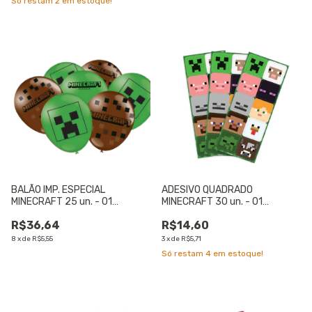
Só restam
2
em estoque!
BALÃO IMP. ESPECIAL
ADESIVO QUADRADO
MINECRAFT 25 un. - 01
MINECRAFT 30 un. - 01
UNIDADE
UNIDADE
R$36,64
R$14,60
8
x
de
R$5,55
3
x
de
R$5,71
Só restam
4
em estoque!