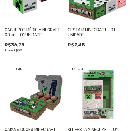
CACHEPOT MÉDIO MINECRAFT
CESTA M MINECRAFT - 01
08 un. - 01 UNIDADE
UNIDADE
R$36,73
R$7,48
8
x
de
R$5,57
ESGOTADO
ESGOTADO
CAIXA 6 DOCES MINECRAFT -
KIT FESTA MINECRAFT - 01