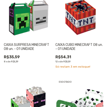
CAIXA SURPRESA MINECRAFT
CAIXA CUBO MINECRAFT 08 un.
08 un. - 01 UNIDADE
- 01 UNIDADE
R$35,59
R$54,31
8
x
de
R$5,39
12
x
de
R$5,59
Só restam
3
em estoque!
ESGOTADO