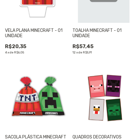
VELA PLANA MINECRAFT - 01
TOALHA MINECRAFT - 01
UNIDADE
UNIDADE
R$20,35
R$57,45
4
x
de
R$6,05
12
x
de
R$5,91
SACOLA PLÁSTICA MINECRAFT
QUADROS DECORATIVOS