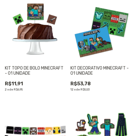
KIT TOPO DE BOLO MINECRAFT
KIT DECORATIVO MINECRAFT -
- 01 UNIDADE
01 UNIDADE
R$11,91
R$53,78
2
x
de
R$6,95
12
x
de
R$5,53