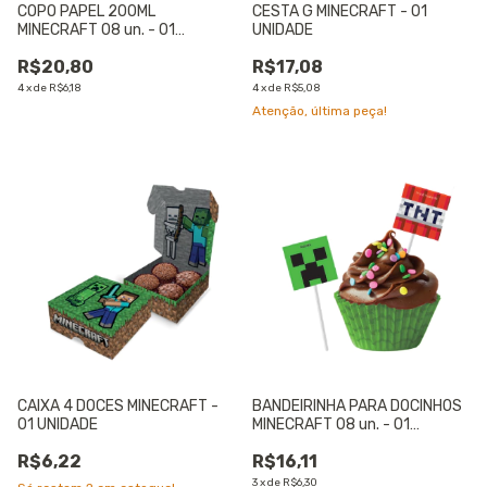
COPO PAPEL 200ML
CESTA G MINECRAFT - 01
MINECRAFT 08 un. - 01
UNIDADE
UNIDADE
R$20,80
R$17,08
4
x
de
R$6,18
4
x
de
R$5,08
Atenção, última peça!
CAIXA 4 DOCES MINECRAFT -
BANDEIRINHA PARA DOCINHOS
01 UNIDADE
MINECRAFT 08 un. - 01
UNIDADE
R$6,22
R$16,11
3
x
de
R$6,30