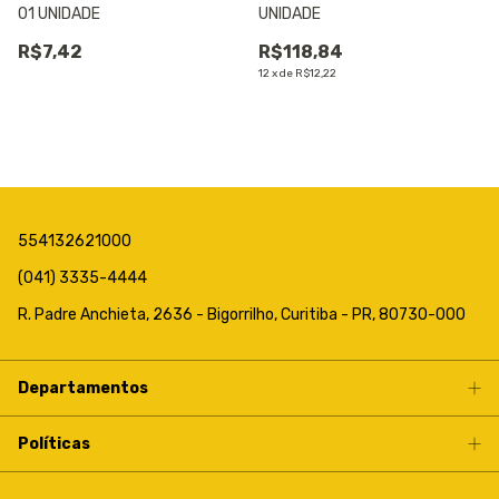
01 UNIDADE
UNIDADE
R$7,42
R$118,84
12
x
de
R$12,22
554132621000
(041) 3335-4444
R. Padre Anchieta, 2636 - Bigorrilho, Curitiba - PR, 80730-000
Departamentos
Políticas