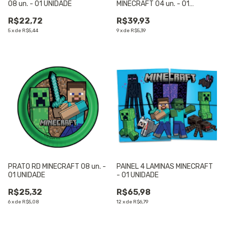
08 un. - 01 UNIDADE
MINECRAFT 04 un. - 01
UNIDADE
R$22,72
R$39,93
5
x
de
R$5,44
9
x
de
R$5,39
PRATO RD MINECRAFT 08 un. -
PAINEL 4 LAMINAS MINECRAFT
01 UNIDADE
- 01 UNIDADE
R$25,32
R$65,98
6
x
de
R$5,08
12
x
de
R$6,79