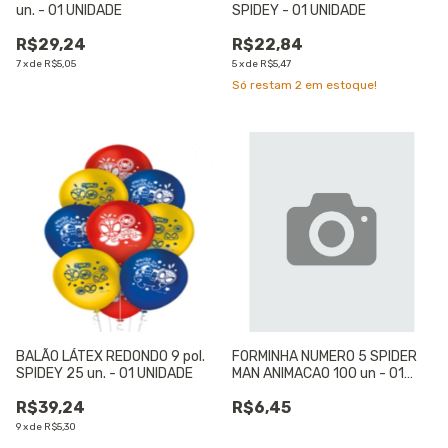
un. - 01 UNIDADE
SPIDEY - 01 UNIDADE
R$29,24
R$22,84
7
x
de
R$5,05
5
x
de
R$5,47
Só restam
2
em estoque!
BALÃO LÁTEX REDONDO 9 pol.
FORMINHA NUMERO 5 SPIDER
SPIDEY 25 un. - 01 UNIDADE
MAN ANIMACAO 100 un - 01
UNIDADE
R$39,24
R$6,45
9
x
de
R$5,30