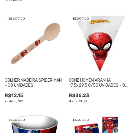
5
x
de
R$5,96
ESGOTADO
ESGOTADO
COLHER MADEIRA SPIDER MAN
CONE HOMEM ARANHA
- 08 UNIDADES
17,5x29,5 C/50 UNIDADES - 01
UNIDADE
R$12,15
R$36,23
2
x
de
R$7,09
8
x
de
R$5,49
ESGOTADO
ESGOTADO