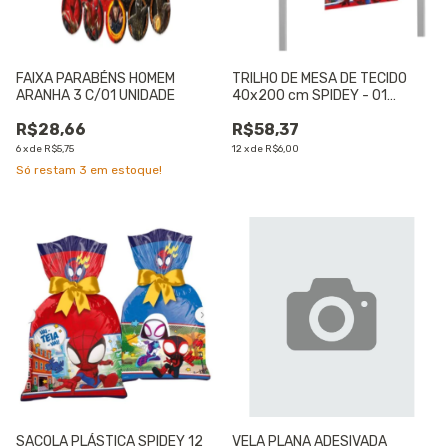
FAIXA PARABÉNS HOMEM
TRILHO DE MESA DE TECIDO
ARANHA 3 C/01 UNIDADE
40x200 cm SPIDEY - 01
UNIDADE
R$28,66
R$58,37
6
x
de
R$5,75
12
x
de
R$6,00
Só restam
3
em estoque!
SACOLA PLÁSTICA SPIDEY 12
VELA PLANA ADESIVADA