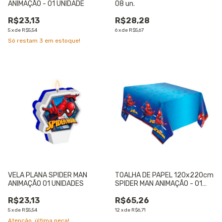
ANIMAÇÃO - 01 UNIDADE
08 un.
R$23,13
R$28,28
5
x
de
R$5,54
6
x
de
R$5,67
Só restam
3
em estoque!
VELA PLANA SPIDER MAN
TOALHA DE PAPEL 120x220cm
ANIMAÇÃO 01 UNIDADES
SPIDER MAN ANIMAÇÃO - 01
UNIDADE
R$23,13
R$65,26
5
x
de
R$5,54
12
x
de
R$6,71
Atenção, última peça!