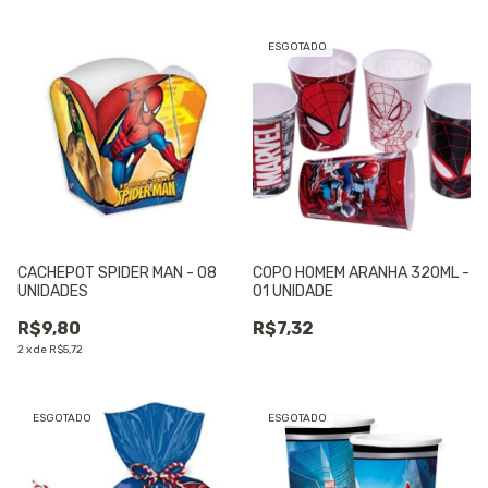
ESGOTADO
CACHEPOT SPIDER MAN - 08
COPO HOMEM ARANHA 320ML -
UNIDADES
01 UNIDADE
R$9,80
R$7,32
2
x
de
R$5,72
ESGOTADO
ESGOTADO