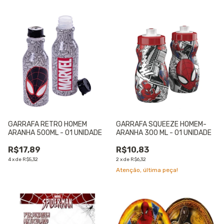
GARRAFA RETRO HOMEM
GARRAFA SQUEEZE HOMEM-
ARANHA 500ML - 01 UNIDADE
ARANHA 300 ML - 01 UNIDADE
R$17,89
R$10,83
4
x
de
R$5,32
2
x
de
R$6,32
Atenção, última peça!