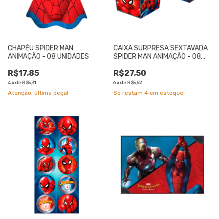
CHAPÉU SPIDER MAN
CAIXA SURPRESA SEXTAVADA
ANIMAÇÃO - 08 UNIDADES
SPIDER MAN ANIMAÇÃO - 08
UNIDADES
R$17,85
R$27,50
4
x
de
R$5,31
6
x
de
R$5,52
Atenção, última peça!
Só restam
4
em estoque!