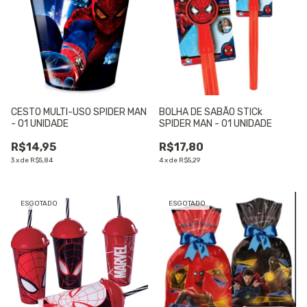
CESTO MULTI-USO SPIDER MAN
BOLHA DE SABÃO STICk
- 01 UNIDADE
SPIDER MAN - 01 UNIDADE
R$14,95
R$17,80
3
x
de
R$5,84
4
x
de
R$5,29
ESGOTADO
ESGOTADO