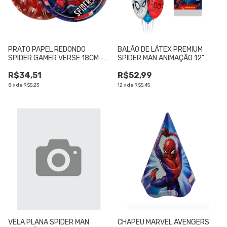
PRATO PAPEL REDONDO
BALÃO DE LÁTEX PREMIUM
SPIDER GAMER VERSE 18CM -
SPIDER MAN ANIMAÇÃO 12"
12 UNIDADES
(APROX.30CM) C/10 UNIDADES
R$34,51
R$52,99
- 01 UNIDADE
8
x
de
R$5,23
12
x
de
R$5,45
VELA PLANA SPIDER MAN
CHAPEU MARVEL AVENGERS