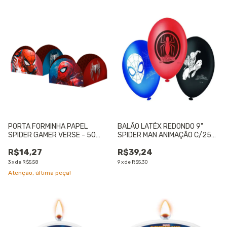
PORTA FORMINHA PAPEL
BALÃO LATÉX REDONDO 9"
SPIDER GAMER VERSE - 50
SPIDER MAN ANIMAÇÃO C/25
UNIDADES
UNIDADES - 01 UNIDADE
R$14,27
R$39,24
3
x
de
R$5,58
9
x
de
R$5,30
Atenção, última peça!