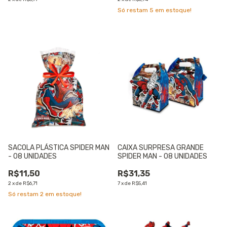
Só restam
5
em estoque!
SACOLA PLÁSTICA SPIDER MAN
CAIXA SURPRESA GRANDE
- 08 UNIDADES
SPIDER MAN - 08 UNIDADES
R$11,50
R$31,35
2
x
de
R$6,71
7
x
de
R$5,41
Só restam
2
em estoque!