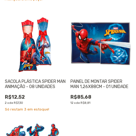
SACOLA PLÁSTICA SPIDER MAN
PAINEL DE MONTAR SPIDER
ANIMAÇÃO - 08 UNIDADES
MAN 1,26X88CM - 01 UNIDADE
R$12,52
R$85,68
2
x
de
R$7,30
12
x
de
R$8,81
Só restam
3
em estoque!