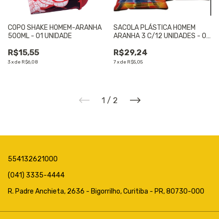
COPO SHAKE HOMEM-ARANHA
SACOLA PLÁSTICA HOMEM
500ML - 01 UNIDADE
ARANHA 3 C/12 UNIDADES - 01
UNIDADE
R$15,55
R$29,24
3
x
de
R$6,08
7
x
de
R$5,05
1
/
2
554132621000
(041) 3335-4444
R. Padre Anchieta, 2636 - Bigorrilho, Curitiba - PR, 80730-000