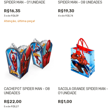
SPIDER MAN - 01 UNIDADE
SPIDER MAN - 08 UNIDADES
R$16,35
R$19,30
3
x
de
R$6,39
4
x
de
R$5,74
Atenção, última peça!
CACHEPOT SPIDER MAN - 08
SACOLA GRANDE SPIDER MAN -
UNIDADES
01 UNIDADE
R$22,00
R$1,00
5
x
de
R$5,27