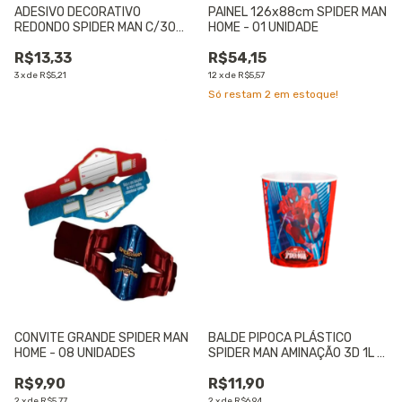
ADESIVO DECORATIVO
PAINEL 126x88cm SPIDER MAN
REDONDO SPIDER MAN C/30
HOME - 01 UNIDADE
UNIDADES - 01 UNIDADE
R$13,33
R$54,15
3
x
de
R$5,21
12
x
de
R$5,57
Só restam
2
em estoque!
CONVITE GRANDE SPIDER MAN
BALDE PIPOCA PLÁSTICO
HOME - 08 UNIDADES
SPIDER MAN AMINAÇÃO 3D 1L -
01 UNIDADE
R$9,90
R$11,90
2
x
de
R$5,77
2
x
de
R$6,94