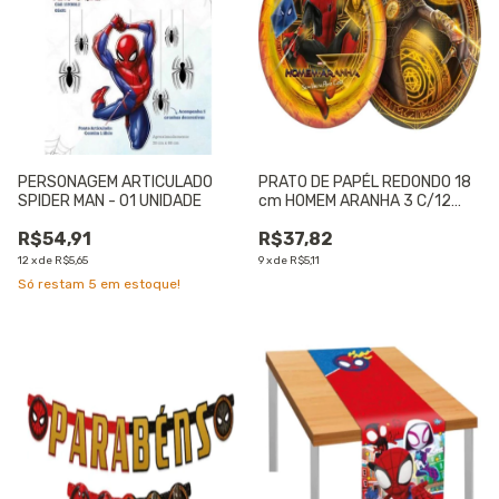
PERSONAGEM ARTICULADO
PRATO DE PAPÉL REDONDO 18
SPIDER MAN - 01 UNIDADE
cm HOMEM ARANHA 3 C/12
UNIDADES - 01 UNIDADE
R$54,91
R$37,82
12
x
de
R$5,65
9
x
de
R$5,11
Só restam
5
em estoque!