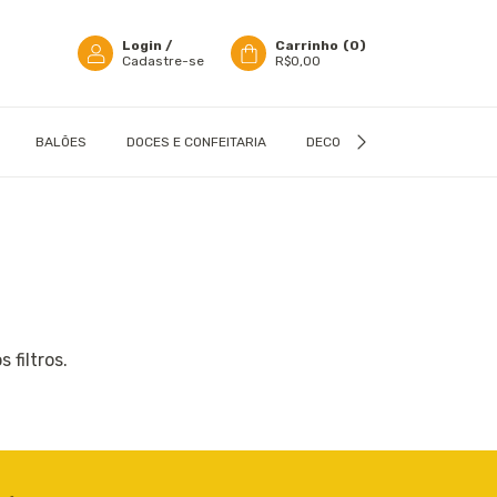
Login
/
Carrinho
(
0
)
Cadastre-se
R$0,00
BALÕES
DOCES E CONFEITARIA
DECORAÇÃO
EMBALAGN
 filtros.