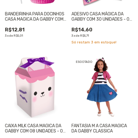
BANDEIRINHA PARA DOCINHOS
ADESIVO CASA MÁGICA DA
CASA MAGICA DA GABBY COM
GABBY COM 30 UNIDADES - 01
08 UNIDADES - 01 UNIDADE
UNIDADE
R$12,81
R$14,60
3
x
de
R$5,01
3
x
de
R$5,71
Só restam
3
em estoque!
ESGOTADO
CAIXA MILK CASA MAGICA DA
FANTASIA M A CASA MAGICA
GABBY COM 08 UNIDADES - 01
DA GABBY CLASSICA
UNIDADE