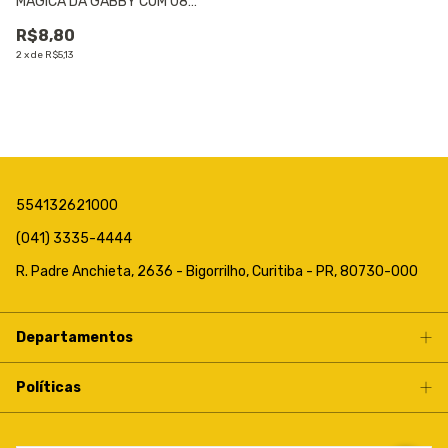
MAGICA DA GABBY COM 08
UNIDADES - 01 UNIDADE
R$8,80
2
x
de
R$5,13
554132621000
(041) 3335-4444
R. Padre Anchieta, 2636 - Bigorrilho, Curitiba - PR, 80730-000
Departamentos
Políticas