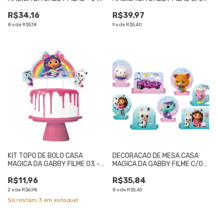
UNIDADE
UN - 01 UNIDADE
R$34,16
R$39,97
8
x
de
R$5,18
9
x
de
R$5,40
KIT TOPO DE BOLO CASA
DECORACAO DE MESA CASA
MAGICA DA GABBY FILME 03 -
MAGICA DA GABBY FILME C/08
01 UNIDADE
UN - 01 UNIDADE
R$11,96
R$35,84
2
x
de
R$6,98
8
x
de
R$5,43
Só restam
3
em estoque!