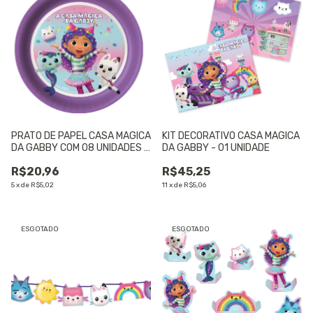
PRATO DE PAPEL CASA MAGICA
KIT DECORATIVO CASA MAGICA
DA GABBY COM 08 UNIDADES -
DA GABBY - 01 UNIDADE
01 UNIDADE
R$20,96
R$45,25
5
x
de
R$5,02
11
x
de
R$5,06
ESGOTADO
ESGOTADO