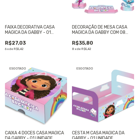
FAIXA DECORATIVA CASA
DECORAÇÃO DE MESA CASA
MAGICA DA GABBY - 01
MAGICA DA GABBY COM 08
UNIDADE
UNIDADES - 01 UNIDADE
R$27,03
R$35,80
6
x
de
R$5,42
8
x
de
R$5,42
ESGOTADO
ESGOTADO
CAIXA 4 DOCES CASA MAGICA
CESTA M CASA MAGICA DA
DA GABBY - 01 UNIDADE
GABBY - 01 UNIDADE