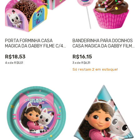
PORTA FORMINHA CASA
BANDEIRINHA PARA DOCINHOS
MAGICA DA GABBY FILME C/40
CASA MAGICA DA GABBY FILME
- 01 UNIDADE
C/ 08 UN - UNIDADE
R$18,53
R$16,15
4
x
de
R$5,51
3
x
de
R$6,31
Só restam
2
em estoque!