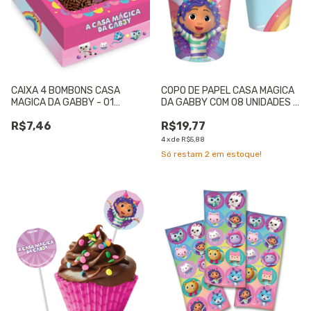
CAIXA 4 BOMBONS CASA
COPO DE PAPEL CASA MAGICA
MAGICA DA GABBY - 01
DA GABBY COM 08 UNIDADES -
UNIDADE
01 UNIDADE
R$7,46
R$19,77
4
x
de
R$5,88
Só restam
2
em estoque!