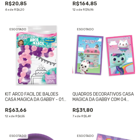
R$20,85
R$164,85
4
x
de
R$6,20
12
x
de
R$16,96
ESGOTADO
ESGOTADO
KIT ARCO FACIL DE BALOES
QUADROS DECORATIVOS CASA
CASA MAGICA DA GABBY - 01
MAGICA DA GABBY COM 04
UNIDADE
UNIDADES - 01 UNIDADE
R$63,66
R$31,80
12
x
de
R$6,55
7
x
de
R$5,49
ESGOTADO
ESGOTADO