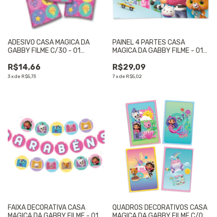
ADESIVO CASA MAGICA DA
PAINEL 4 PARTES CASA
GABBY FILME C/30 - 01
MAGICA DA GABBY FILME - 01
UNIDADE
UNIDADE
R$14,66
R$29,09
3
x
de
R$5,73
7
x
de
R$5,02
FAIXA DECORATIVA CASA
QUADROS DECORATIVOS CASA
MAGICA DA GABBY FILME - 01
MAGICA DA GABBY FILME C/04