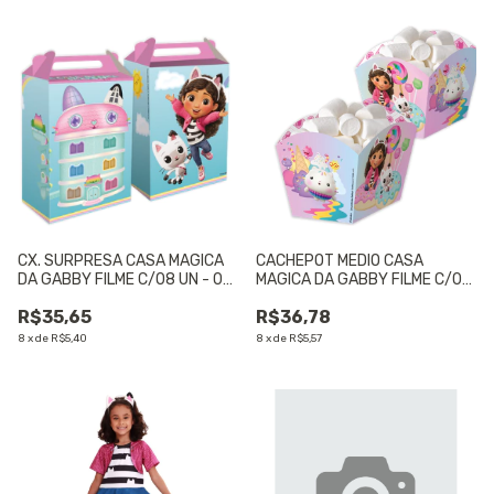
CX. SURPRESA CASA MAGICA
CACHEPOT MEDIO CASA
DA GABBY FILME C/08 UN - 01
MAGICA DA GABBY FILME C/08
UNIDADE
UN - 01 UNIDADE
R$35,65
R$36,78
8
x
de
R$5,40
8
x
de
R$5,57