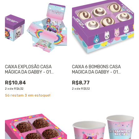
CAIXA EXPLOSÃO CASA
CAIXA 6 BOMBONS CASA
MÁGICA DA GABBY - 01
MAGICA DA GABBY - 01
UNIDADE
UNIDADE
R$10,84
R$8,77
2
x
de
R$6,32
2
x
de
R$5,12
Só restam
3
em estoque!