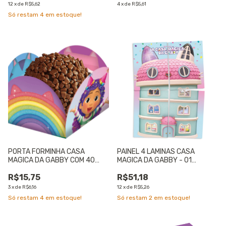
12
x
de
R$5,62
4
x
de
R$5,61
Só restam
4
em estoque!
PORTA FORMINHA CASA
PAINEL 4 LAMINAS CASA
MAGICA DA GABBY COM 40
MAGICA DA GABBY - 01
UNIDADES - 01 UNIDADE
UNIDADE
R$15,75
R$51,18
3
x
de
R$6,16
12
x
de
R$5,26
Só restam
4
em estoque!
Só restam
2
em estoque!