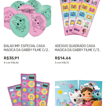
BALAO IMP. ESPECIAL CASA
ADESIVO QUADRADO CASA
MAGICA DA GABBY FILME C/25
MAGICA DA GABBY FILME C/30
UN - 01 UNIDADE
- 01 UNIDADE
R$35,91
R$14,66
8
x
de
R$5,44
3
x
de
R$5,73