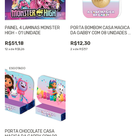
PAINEL 4 LAMINAS MONSTER
PORTA BOMBOM CASA MAGICA
HIGH - 01 UNIDADE
DA GABBY COM 08 UNIDADES -
01 UNIDADE
R$51,18
R$12,30
12
x
de
R$5,26
2
x
de
R$7,17
ESGOTADO
PORTA CHOCOLATE CASA