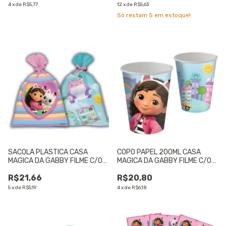
4
x
de
R$5,77
12
x
de
R$5,63
Só restam
5
em estoque!
SACOLA PLASTICA CASA
COPO PAPEL 200ML CASA
MAGICA DA GABBY FILME C/08
MAGICA DA GABBY FILME C/08
UN - 01 UNIDADE
UN - 01 UNIDADE
R$21,66
R$20,80
5
x
de
R$5,19
4
x
de
R$6,18