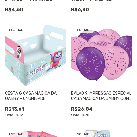
R$4,60
R$6,80
ESGOTADO
ESGOTADO
CESTA G CASA MAGICA DA
BALÃO 9 IMPRESSÃO ESPECIAL
GABBY - 01 UNIDADE
CASA MAGICA DA GABBY COM
25 UNIDADES - 01 UNIDADE
R$13,61
R$26,84
3
x
de
R$5,32
6
x
de
R$5,38
ESGOTADO
ESGOTADO