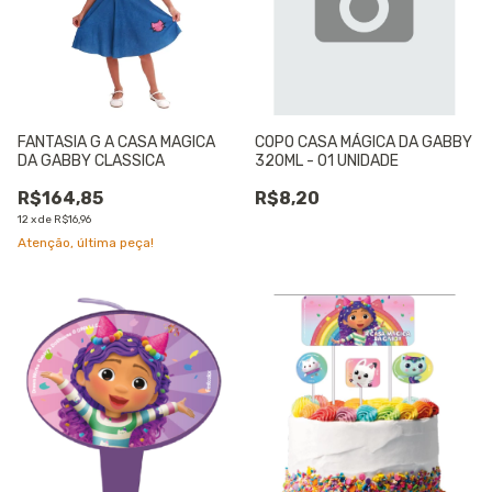
FANTASIA G A CASA MAGICA
COPO CASA MÁGICA DA GABBY
DA GABBY CLASSICA
320ML - 01 UNIDADE
R$164,85
R$8,20
12
x
de
R$16,96
Atenção, última peça!