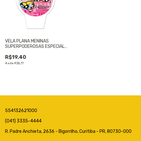
VELA PLANA MENINAS
SUPERPODEROSAS ESPECIAL -
01 UNIDADE
R$19,40
4
x
de
R$5,77
554132621000
(041) 3335-4444
R. Padre Anchieta, 2636 - Bigorrilho, Curitiba - PR, 80730-000