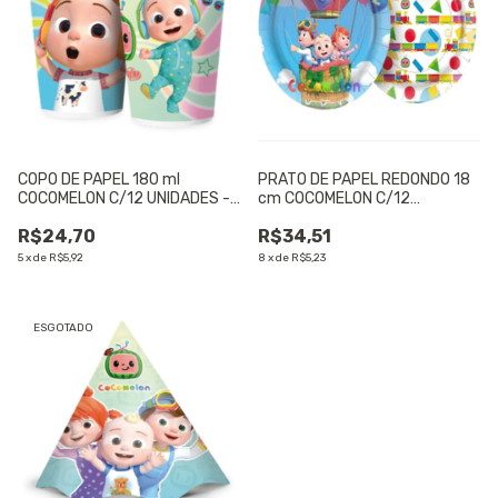
COPO DE PAPEL 180 ml
PRATO DE PAPEL REDONDO 18
COCOMELON C/12 UNIDADES -
cm COCOMELON C/12
01 UNIDADE
UNIDADES - 01 UNIDADE
R$24,70
R$34,51
5
x
de
R$5,92
8
x
de
R$5,23
ESGOTADO