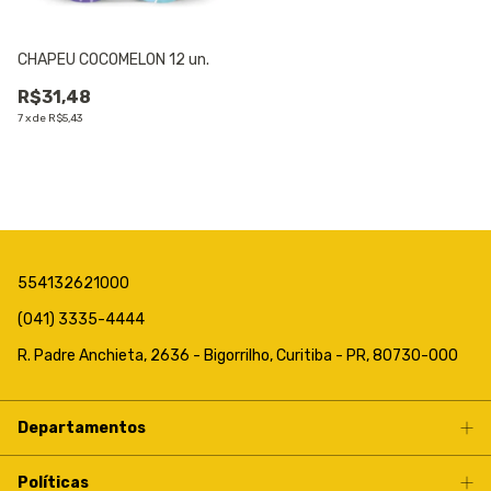
CHAPEU COCOMELON 12 un.
R$31,48
7
x
de
R$5,43
554132621000
(041) 3335-4444
R. Padre Anchieta, 2636 - Bigorrilho, Curitiba - PR, 80730-000
Departamentos
Políticas