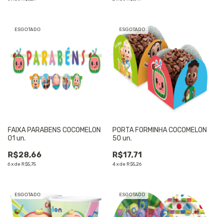
ESGOTADO
ESGOTADO
FAIXA PARABENS COCOMELON
PORTA FORMINHA COCOMELON
01 un.
50 un.
R$28,66
R$17,71
6
x
de
R$5,75
4
x
de
R$5,26
ESGOTADO
ESGOTADO