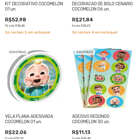
KIT DECORATIVO COCOMELON
DECORACAO DE BOLO CENARIO
01 un.
COCOMELON 06 un.
R$52,98
R$21,84
12
x
de
R$5,45
5
x
de
R$5,23
Só restam
5
em estoque!
Só restam
4
em estoque!
ESGOTADO
ESGOTADO
VELA PLANA ADESIVADA
ADESIVO REDONDO
COCOMELON 01 un.
COCOMELON 30 un.
R$22,06
R$11,13
5
x
de
R$5,29
2
x
de
R$6,49