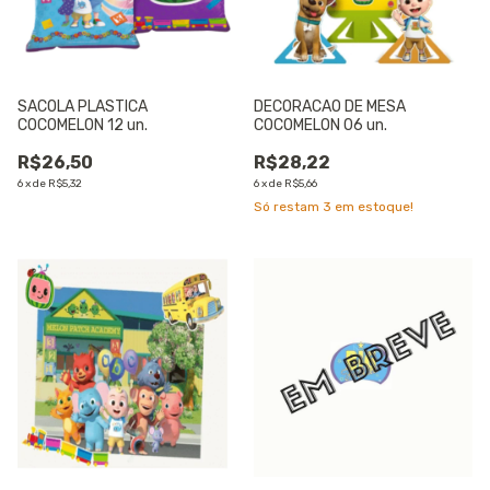
SACOLA PLASTICA
DECORACAO DE MESA
COCOMELON 12 un.
COCOMELON 06 un.
R$26,50
R$28,22
6
x
de
R$5,32
6
x
de
R$5,66
Só restam
3
em estoque!