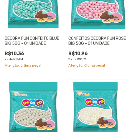
DECORA FUN CONFEITO BLUE
CONFEITOS DECORA FUN ROSE
BIG 50G - 01 UNIDADE
BIG 50G - 01 UNIDADE
R$10,36
R$10,96
2
x
de
R$6,04
2
x
de
R$6,39
Atenção, última peça!
Atenção, última peça!