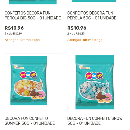
CONFEITOS DECORA FUN
CONFEITOS DECORA FUN
PEROLA BIG 50G - 01 UNIDADE
PEROLA 50G - 01 UNIDADE
R$10,96
R$10,96
2
x
de
R$6,39
2
x
de
R$6,39
Atenção, última peça!
Atenção, última peça!
DECORA FUN CONFEITO
DECORA FUN CONFEITO SNOW
SUMMER 50G - 01 UNIDADE
50G - 01 UNIDADE