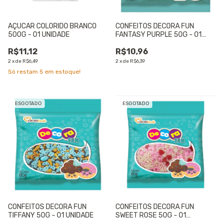
AÇUCAR COLORIDO BRANCO
CONFEITOS DECORA FUN
500G - 01 UNIDADE
FANTASY PURPLE 50G - 01
UNIDADE
R$11,12
R$10,96
2
x
de
R$6,49
2
x
de
R$6,39
Só restam
5
em estoque!
ESGOTADO
ESGOTADO
CONFEITOS DECORA FUN
CONFEITOS DECORA FUN
TIFFANY 50G - 01 UNIDADE
SWEET ROSE 50G - 01