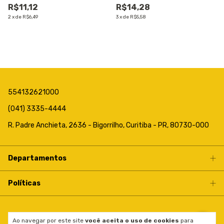
R$11,12
R$14,28
2
x
de
R$6,49
3
x
de
R$5,58
554132621000
(041) 3335-4444
R. Padre Anchieta, 2636 - Bigorrilho, Curitiba - PR, 80730-000
Departamentos
Políticas
Copyright Big Festas - 31056726000170 - 2026. Todos os direitos
Ao navegar por este site
você aceita o uso de cookies
para
reservados.