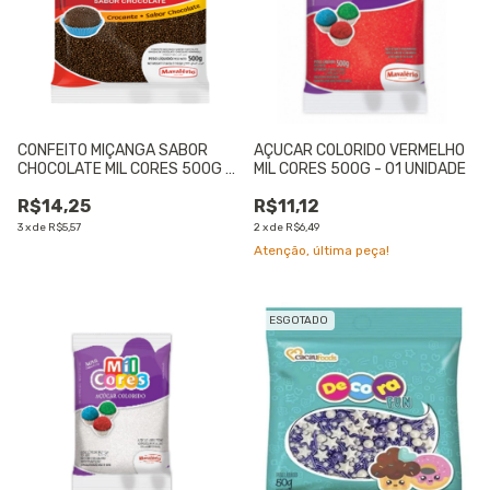
CONFEITO MIÇANGA SABOR
AÇUCAR COLORIDO VERMELHO
CHOCOLATE MIL CORES 500G -
MIL CORES 500G - 01 UNIDADE
01 UNIDADE
R$14,25
R$11,12
3
x
de
R$5,57
2
x
de
R$6,49
Atenção, última peça!
ESGOTADO