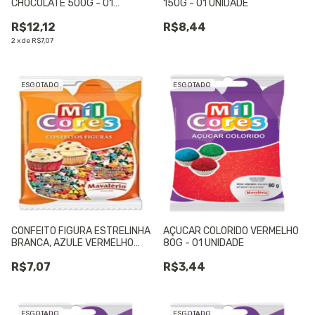
CHOCOLATE 500G - 01
150G - 01 UNIDADE
UNIDADE
R$12,12
R$8,44
2
x
de
R$7,07
ESGOTADO
ESGOTADO
CONFEITO FIGURA ESTRELINHA
AÇUCAR COLORIDO VERMELHO
BRANCA, AZULE VERMELHO
80G - 01 UNIDADE
150G - 01 UNIDADE
R$7,07
R$3,44
ESGOTADO
ESGOTADO