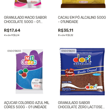
GRANULADO MACIO SABOR
CACAU EM PÓ ALCALINO 500G
CHOCOLATE 500G - 01
- 01UNIDADE
UNIDADE
R$17,64
R$35,11
4
x
de
R$5,24
8
x
de
R$5,32
ESGOTADO
ESGOTADO
AÇUCAR COLORIDO AZUL MIL
GRANULADO SABOR
CORES 500G - 01 UNIDADE
CHOCOLATE ZERO LACTOSE
500G - 01 UNIDADE