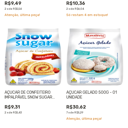
R$9,49
R$10,36
2
x
de
R$5,54
2
x
de
R$6,04
Atenção, última peça!
Só restam
4
em estoque!
AÇUCAR DE CONFEITEIRO
AÇUCAR GELADO 500G - 01
IMPALPÁVEL SNOW SUGAR
UNIDADE
500G - 01 UNIDADE
R$9,31
R$30,62
2
x
de
R$5,43
7
x
de
R$5,29
Atenção, última peça!