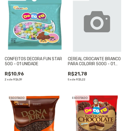
CONFEITOS DECORA FUN STAR
CEREAL CROCANTE BRANCO
50G - 01 UNIDADE
PARA COLORIR 500G - 01
UNIDADE
R$10,96
R$21,78
2
x
de
R$6,39
5
x
de
R$5,22
ESGOTADO
ESGOTADO