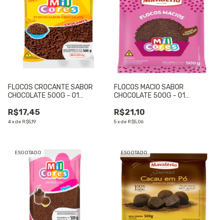
FLOCOS CROCANTE SABOR
FLOCOS MACIO SABOR
CHOCOLATE 500G - 01
CHOCOLATE 500G - 01
UNIDADE
UNIDADE
R$17,45
R$21,10
4
x
de
R$5,19
5
x
de
R$5,06
ESGOTADO
ESGOTADO