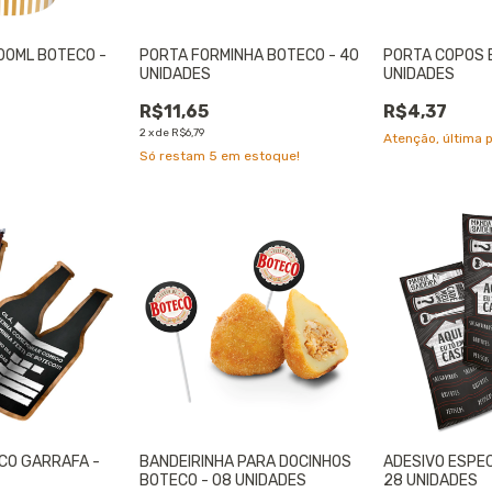
00ML BOTECO -
PORTA FORMINHA BOTECO - 40
PORTA COPOS 
UNIDADES
UNIDADES
R$11,65
R$4,37
2
x
de
R$6,79
Atenção, última 
Só restam
5
em estoque!
CO GARRAFA -
BANDEIRINHA PARA DOCINHOS
ADESIVO ESPEC
BOTECO - 08 UNIDADES
28 UNIDADES