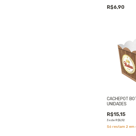
R$6,90
CACHEPOT BOT
UNIDADES
R$15,15
3
x
de
R$5,92
Só restam
2
em 