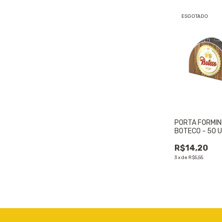
ESGOTADO
PORTA FORMIN
BOTECO - 50 
R$14,20
3
x
de
R$5,55