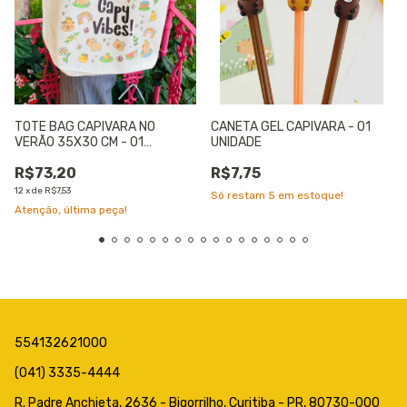
TOTE BAG CAPIVARA NO
CANETA GEL CAPIVARA - 01
VERÃO 35X30 CM - 01
UNIDADE
UNIDADE
R$73,20
R$7,75
12
x
de
R$7,53
Só restam
5
em estoque!
Atenção, última peça!
554132621000
(041) 3335-4444
R. Padre Anchieta, 2636 - Bigorrilho, Curitiba - PR, 80730-000