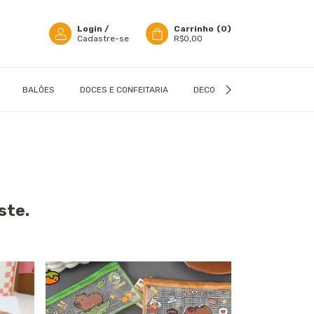
Login
/
Carrinho
(
0
)
Cadastre-se
R$0,00
BALÕES
DOCES E CONFEITARIA
DECORAÇÃO
EMBALAGN
ste.