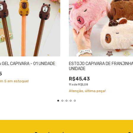
 GEL CAPIVARA - 01 UNIDADE
ESTOJO CAPIVARA DE FRANJINHA
UNIDADE
5
R$45,43
am
5
em estoque!
11
x
de
R$5,08
Atenção, última peça!