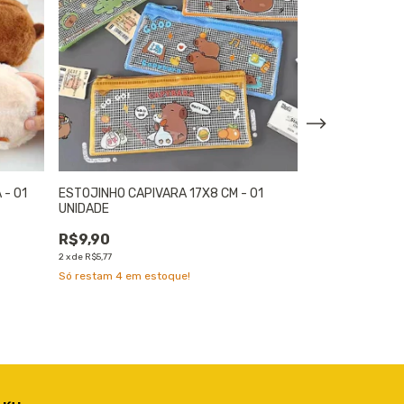
 - 01
ESTOJINHO CAPIVARA 17X8 CM - 01
KIT 3 MARCADO
UNIDADE
MAGNÉTICOS CA
R$9,90
R$17,64
2
x
de
R$5,77
4
x
de
R$5,24
Só restam
4
em estoque!