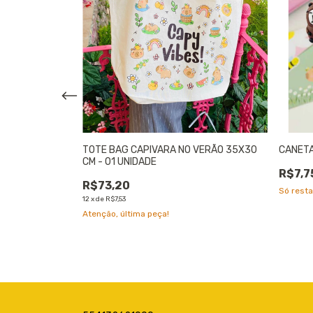
S DE DISCOS A5
TOTE BAG CAPIVARA NO VERÃO 35X30
CANETA
CM - 01 UNIDADE
R$7,7
R$73,20
Só rest
12
x
de
R$7,53
Atenção, última peça!